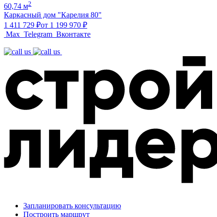
2
60,74 м
Каркасный дом "Карелия 80"
1 411 729 ₽
от 1 199 970 ₽
Max
Telegram
Вконтакте
Запланировать консультацию
Построить маршрут