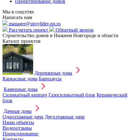
Проектирование домов
Мы в соцсетях
Написать нам
manager@stroylider-nn.ru
Рассчитать проект
Обратный звонок
Строительство домов в Нижнем Новгороде и области
Каталог проектов
Деревянные дома
Каркасные дома
Барнхаусы
Каменные дома
Силикатный кирпич
Газосиликатный блок
Керамический
блок
Дачные дома
Одноэтажные дачи
Двухэтажные дачи
Наши объекты
Видеоотзывы
Проектирование
Контакты